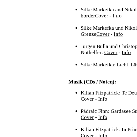
Silke Markefka and Nikola
border
Cover
-
Info
Silke Markefka und Nikol
Grenze
Cover
-
Info
Jürgen Bulla und Christo
Nothelfer:
Cover
-
Info
Silke Markefka: Licht, Lü
Musik (CDs / Noten):
Kilian Fitzpatrick: Te De
Cover
-
Info
Pádraic Finn: Gardasee Su
Cover
-
Info
Kilian Fitzpatrick: In Pri
Cover
-
Info