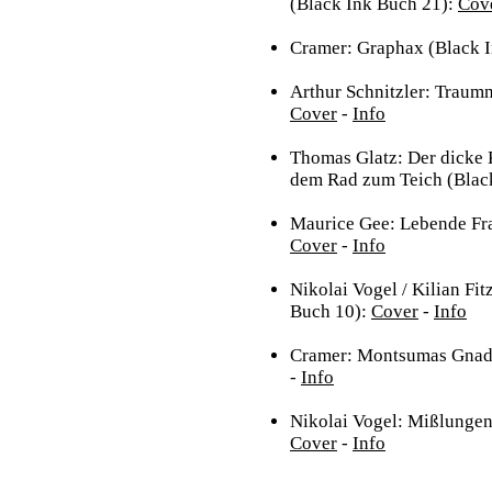
(Black Ink Buch 21):
Cov
Cramer: Graphax (Black 
Arthur Schnitzler: Traum
Cover
-
Info
Thomas Glatz: Der dicke K
dem Rad zum Teich (Blac
Maurice Gee: Lebende Fra
Cover
-
Info
Nikolai Vogel / Kilian Fit
Buch 10):
Cover
-
Info
Cramer: Montsumas Gnade
-
Info
Nikolai Vogel: Mißlungen
Cover
-
Info