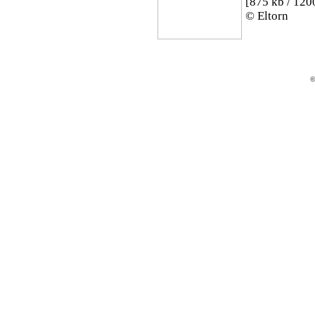
[875 kb / 120
© Eltorn
©