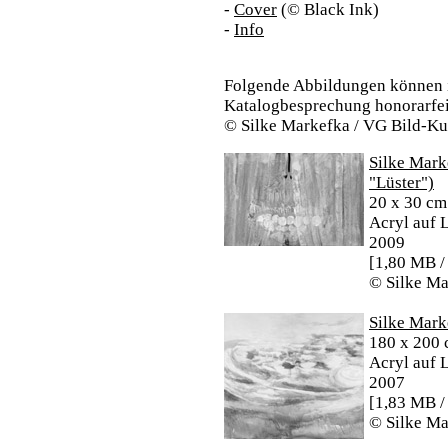
-
Cover
(© Black Ink)
-
Info
Folgende Abbildungen können 
Katalogbesprechung honorarfei
© Silke Markefka / VG Bild-Ku
Silke Marke
"Lüster")
20 x 30 cm
Acryl auf 
2009
[1,80 MB /
© Silke Ma
Silke Mark
180 x 200
Acryl auf 
2007
[1,83 MB /
© Silke Ma