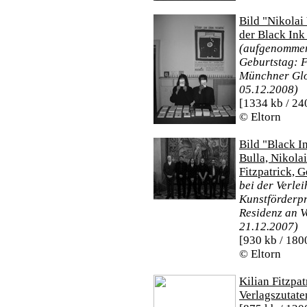
Bild "Nikolai 
der Black Ink
(aufgenommen
Geburtstag: Fe
Münchner Glo
05.12.2008)
[1334 kb / 24
© Eltorn
Bild "Black I
Bulla, Nikola
Fitzpatrick, 
bei der Verle
Kunstförderpr
Residenz an V
21.12.2007)
[930 kb / 180
© Eltorn
Kilian Fitzpa
Verlagszutate