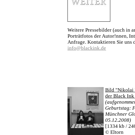
Weitere Pressebilder (auch in 
Porträtfotos der Autor!nnen, In
Anfrage. Kontaktieren Sie uns d
in
fo
@
black
ink
.
de
Bild "Nikolai 
der Black Ink
(aufgenommen
Geburtstag: Fe
Münchner Glo
05.12.2008)
[1334 kb / 24
© Eltorn