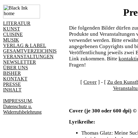
Pre
LITERATUR
Die folgenden Bilder dürfen zur
KUNST
Produkte und Veranstaltungen v
CUISINE
verwendet werden. Bitte erwähn
MUSIK
VERLAG & LABEL
angegebenen Copyrights und bit
GESAMTVERZEICHNIS
Veröffentlichung jeweils zwei 
VERANSTALTUNGEN
Link zukommen. Bitte
kontakti
NEWSLETTER
Fragen!
ÜBER UNS
BISHER
KONTAKT
[
Cover
] - [
Zu den Kunst
PRESSE
Veranstalt
INHALT
IMPRESSUM,
Datenschutz u.
Cover
(je 300 oder 600 dpi) ©
Widerrufsbelehrung
Lyrikreihe:
Thomas Glatz: Meine Such