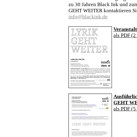
zu 30 Jahren Black Ink und zu
GEHT WEITER kontaktieren Sie
in
fo
@
black
ink
.
de
Veranstalt
als PDF (2
Ausführli
GEHT WE
als PDF (5