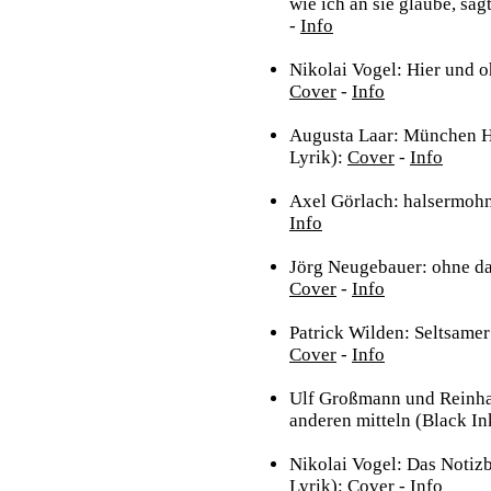
wie ich an sie glaube, sag
-
Info
Nikolai Vogel: Hier und o
Cover
-
Info
Augusta Laar: München H
Lyrik):
Cover
-
Info
Axel Görlach: halsermohn
Info
Jörg Neugebauer: ohne das
Cover
-
Info
Patrick Wilden: Seltsamer
Cover
-
Info
Ulf Großmann und Reinhar
anderen mitteln (Black In
Nikolai Vogel: Das Notiz
Lyrik):
Cover
-
Info