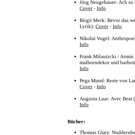
Jörg Neugebauer: Ach so i
Cover
-
Info
Birgit Merk: Bevor das w
Lyrik):
Cover
-
Info
Nikolai Vogel: Anthropoe
Info
Frank Milautzcki / Armin 
malhorndekor und barboti
Info
Pega Mund: Reste von Lan
Cover
-
Info
Augusta Laar: Avec Beat 
Info
Bücher:
Thomas Glatz: Nuddernhe