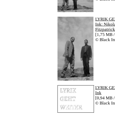
LYRIK GEH
Ink: Nikol
Fitzpatrick
[1,75 MB /
© Black I
LYRIK GEH
Ink
[0,94 MB /
© Black I