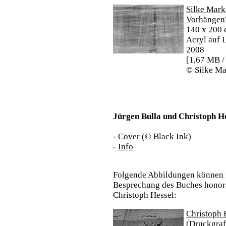
Silke Marke
Vorhängen
140 x 200
Acryl auf 
2008
[1,67 MB /
© Silke Ma
Jürgen Bulla und Christoph He
-
Cover
(© Black Ink)
-
Info
Folgende Abbildungen können
Besprechung des Buches honora
Christoph Hessel:
Christoph 
(Druckgraf