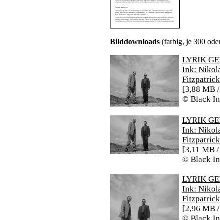
Bilddownloads
(farbig, je 300 ode
LYRIK GEH
Ink: Nikol
Fitzpatrick
[3,88 MB /
© Black I
LYRIK GEH
Ink: Nikol
Fitzpatrick
[3,11 MB /
© Black I
LYRIK GEH
Ink: Nikol
Fitzpatrick
[2,96 MB /
© Black I