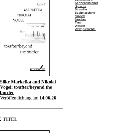
Sonnenfinsternis
Sprache
Streetlife
Suchmaschine
survival
Taucher
Tinte
Wasser
Weltgeschichte
Silke Markefka and Nikolai
Vogel: to/after/beyond the
border
Veröffentlichung am
14.06.26
-TITEL