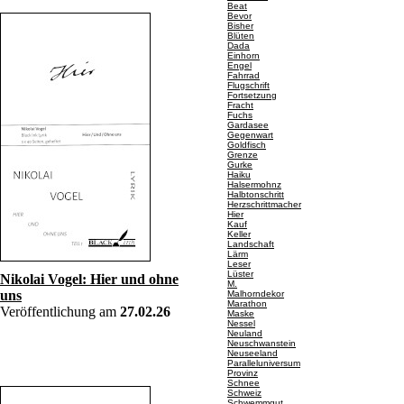
Beat
Bevor
Bisher
Blüten
Dada
Einhorn
Engel
Fahrrad
Flugschrift
Fortsetzung
Fracht
Fuchs
Gardasee
Gegenwart
Goldfisch
Grenze
Gurke
Haiku
Halsermohnz
Halbtonschritt
Herzschrittmacher
Hier
Kauf
Keller
Landschaft
Lärm
Leser
Lüster
Nikolai Vogel: Hier und ohne
M.
uns
Malhorndekor
Marathon
Veröffentlichung am
27.02.26
Maske
Nessel
Neuland
Neuschwanstein
Neuseeland
Paralleluniversum
Provinz
Schnee
Schweiz
Schwemmgut