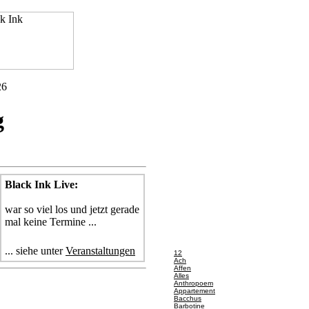
26
g
Black Ink Live:
war so viel los und jetzt gerade
mal keine Termine ...
ZUM WORT
... siehe unter
Veranstaltungen
12
Ach
Affen
Alles
Anthropoem
Appartement
Bacchus
Barbotine