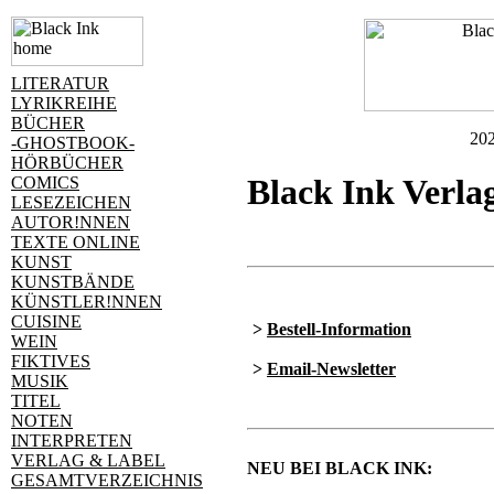
LITERATUR
LYRIKREIHE
BÜCHER
20
-GHOSTBOOK-
HÖRBÜCHER
Black Ink Verla
COMICS
LESEZEICHEN
AUTOR!NNEN
TEXTE ONLINE
KUNST
KUNSTBÄNDE
KÜNSTLER!NNEN
CUISINE
>
Bestell-Information
WEIN
FIKTIVES
>
Email-Newsletter
MUSIK
TITEL
NOTEN
INTERPRETEN
VERLAG & LABEL
NEU BEI BLACK INK:
GESAMTVERZEICHNIS